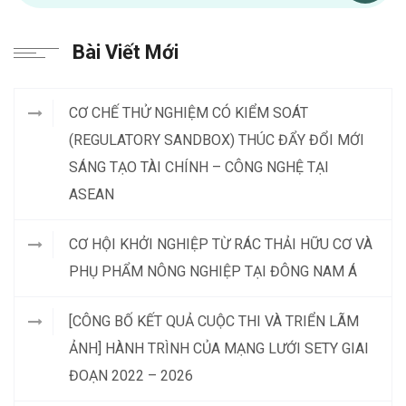
Bài Viết Mới
CƠ CHẾ THỬ NGHIỆM CÓ KIỂM SOÁT
(REGULATORY SANDBOX) THÚC ĐẨY ĐỔI MỚI
SÁNG TẠO TÀI CHÍNH – CÔNG NGHỆ TẠI
ASEAN
CƠ HỘI KHỞI NGHIỆP TỪ RÁC THẢI HỮU CƠ VÀ
PHỤ PHẨM NÔNG NGHIỆP TẠI ĐÔNG NAM Á
[CÔNG BỐ KẾT QUẢ CUỘC THI VÀ TRIỂN LÃM
ẢNH] HÀNH TRÌNH CỦA MẠNG LƯỚI SETY GIAI
ĐOẠN 2022 – 2026