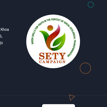
 Khoa
6,
ội