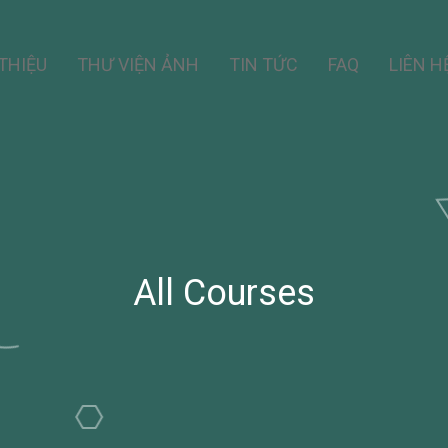
 THIỆU
THƯ VIỆN ẢNH
TIN TỨC
FAQ
LIÊN H
All Courses