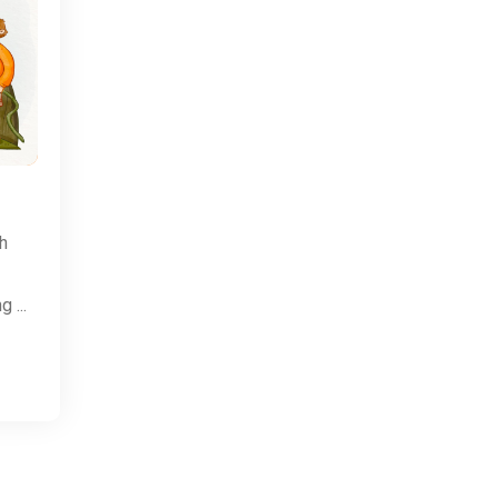
h
 ...