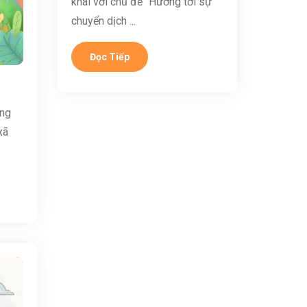
khai với chủ đề “Hướng tới sự
chuyển dịch ...
Đọc Tiếp
ững
xã