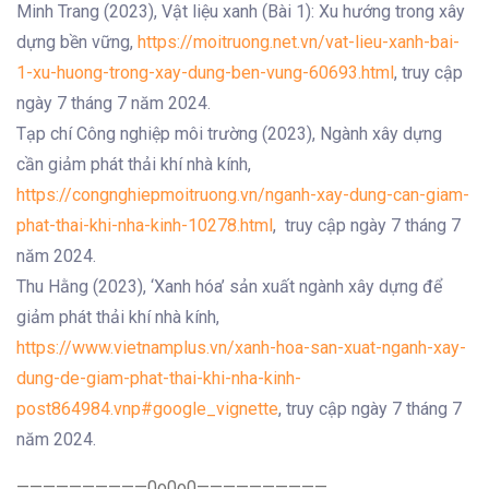
Minh Trang (2023), Vật liệu xanh (Bài 1): Xu hướng trong xây
dựng bền vững,
https://moitruong.net.vn/vat-lieu-xanh-bai-
1-xu-huong-trong-xay-dung-ben-vung-60693.html
, truy cập
ngày 7 tháng 7 năm 2024.
Tạp chí Công nghiệp môi trường (2023), Ngành xây dựng
cần giảm phát thải khí nhà kính,
https://congnghiepmoitruong.vn/nganh-xay-dung-can-giam-
phat-thai-khi-nha-kinh-10278.html
, truy cập ngày 7 tháng 7
năm 2024.
Thu Hằng (2023), ‘Xanh hóa’ sản xuất ngành xây dựng để
giảm phát thải khí nhà kính,
https://www.vietnamplus.vn/xanh-hoa-san-xuat-nganh-xay-
dung-de-giam-phat-thai-khi-nha-kinh-
post864984.vnp#google_vignette
, truy cập ngày 7 tháng 7
năm 2024.
——————————0o0o0——————————