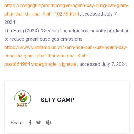
https://congnghiepmoitruong.vn/nganh-xay-dung-can-giam-
phat-thai-khi-nha- Kinh -10278
.html
, accessed July 7,
2024.
Thu Hang (2023), ‘Greening’ construction industry production
to reduce greenhouse gas emissions,
https://www.vietnamplus.vn/xanh-hoa-san-xuat-nganh-xay-
dung-de-giam -phat-thai-when-na- Kinh-
post864984.vnp#google_vignette
, accessed July 7, 2024.
SETY CAMP
Share: