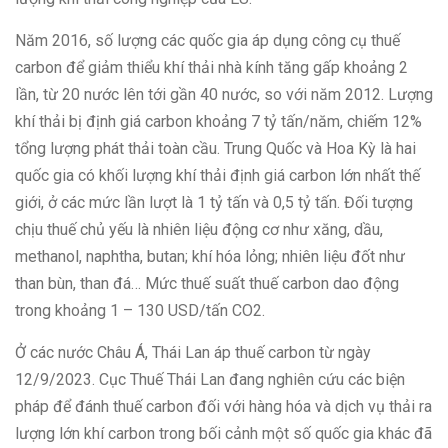
Năm 2016, số lượng các quốc gia áp dụng công cụ thuế
carbon để giảm thiểu khí thải nhà kính tăng gấp khoảng 2
lần, từ 20 nước lên tới gần 40 nước, so với năm 2012. Lượng
khí thải bị định giá carbon khoảng 7 tỷ tấn/năm, chiếm 12%
tổng lượng phát thải toàn cầu. Trung Quốc và Hoa Kỳ là hai
quốc gia có khối lượng khí thải định giá carbon lớn nhất thế
giới, ở các mức lần lượt là 1 tỷ tấn và 0,5 tỷ tấn. Đối tượng
chịu thuế chủ yếu là nhiên liệu động cơ như xăng, dầu,
methanol, naphtha, butan; khí hóa lỏng; nhiên liệu đốt như
than bùn, than đá… Mức thuế suất thuế carbon dao động
trong khoảng 1 – 130 USD/tấn CO2.
Ở các nước Châu Á, Thái Lan áp thuế carbon từ ngày
12/9/2023. Cục Thuế Thái Lan đang nghiên cứu các biện
pháp để đánh thuế carbon đối với hàng hóa và dịch vụ thải ra
lượng lớn khí carbon trong bối cảnh một số quốc gia khác đã