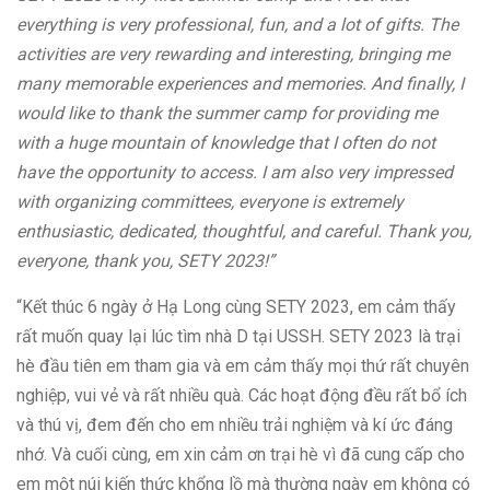
everything is very professional, fun, and a lot of gifts. The
activities are very rewarding and interesting, bringing me
many memorable experiences and memories. And finally, I
would like to thank the summer camp for providing me
with a huge mountain of knowledge that I often do not
have the opportunity to access. I am also very impressed
with organizing committees, everyone is extremely
enthusiastic, dedicated, thoughtful, and careful. Thank you,
everyone, thank you, SETY 2023!”
“Kết thúc 6 ngày ở Hạ Long cùng SETY 2023, em cảm thấy
rất muốn quay lại lúc tìm nhà D tại USSH. SETY 2023 là trại
hè đầu tiên em tham gia và em cảm thấy mọi thứ rất chuyên
nghiệp, vui vẻ và rất nhiều quà. Các hoạt động đều rất bổ ích
và thú vị, đem đến cho em nhiều trải nghiệm và kí ức đáng
nhớ. Và cuối cùng, em xin cảm ơn trại hè vì đã cung cấp cho
em một núi kiến thức khổng lồ mà thường ngày em không có