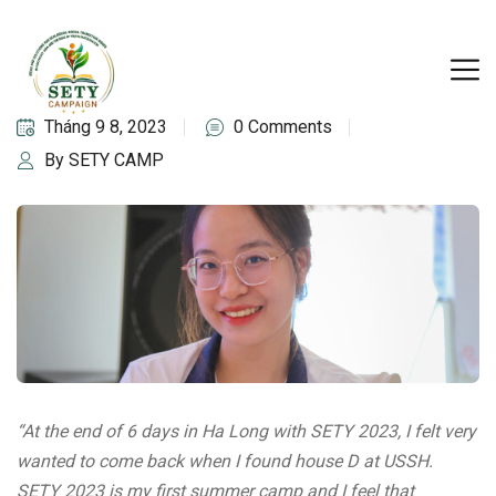
Tháng 9 8, 2023
0 Comments
By SETY CAMP
“At the end of 6 days in Ha Long with SETY 2023, I felt very
wanted to come back when I found house D at USSH.
SETY 2023 is my first summer camp and I feel that