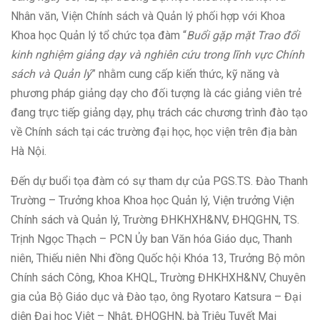
Nhân văn, Viện Chính sách và Quản lý phối hợp với Khoa
Khoa học Quản lý tổ chức tọa đàm “
Buổi gặp mặt Trao đổi
kinh nghiệm giảng dạy và nghiên cứu trong lĩnh vực Chính
sách và Quản lý
” nhằm cung cấp kiến thức, kỹ năng và
phương pháp giảng dạy cho đối tượng là các giảng viên trẻ
đang trực tiếp giảng dạy, phụ trách các chương trình đào tạo
về Chính sách tại các trường đại học, học viện trên địa bàn
Hà Nội.
Đến dự buổi tọa đàm có sự tham dự của PGS.TS. Đào Thanh
Trường – Trưởng khoa Khoa học Quản lý, Viện trưởng Viện
Chính sách và Quản lý, Trường ĐHKHXH&NV, ĐHQGHN, TS.
Trịnh Ngọc Thạch – PCN Ủy ban Văn hóa Giáo dục, Thanh
niên, Thiếu niên Nhi đồng Quốc hội Khóa 13, Trưởng Bộ môn
Chính sách Công, Khoa KHQL, Trường ĐHKHXH&NV, Chuyên
gia của Bộ Giáo dục và Đào tạo, ông Ryotaro Katsura – Đại
diện Đại học Việt – Nhật, ĐHQGHN, bà Triệu Tuyết Mai